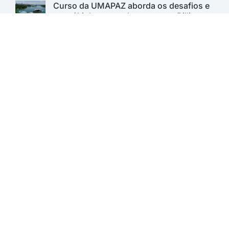
Curso da UMAPAZ aborda os desafios e
os múltiplos usos das represas Billings e
Guarapiranga
Saneas Online
TV Água e Saneamento é parceira da São
Paulo Climate Week 2026
Saneas Online
Fenasan 2026 apresenta a Grand Arena
Aqua, nova plataforma de competições
Saneas Online
Fenasan 2026: AESabesp marca
presença no Carbon Free Summit e
reforça compromisso com a
sustentabilidade
Saneas Online