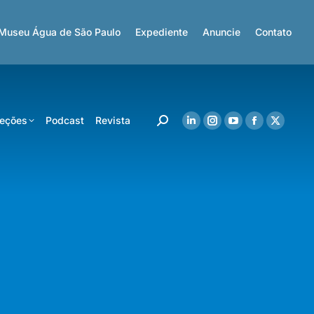
Museu Água de São Paulo
Expediente
Anuncie
Contato
eções
Podcast
Revista