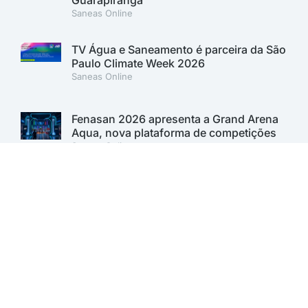
Guarapiranga
Saneas Online
TV Água e Saneamento é parceira da São
Paulo Climate Week 2026
Saneas Online
Fenasan 2026 apresenta a Grand Arena
Aqua, nova plataforma de competições
Saneas Online
Fenasan 2026: AESabesp marca
presença no Carbon Free Summit e
reforça compromisso com a
sustentabilidade
Saneas Online
Sabesp lança 1º Programa de Inovação
Aberta para desenvolver soluções para o
saneamento. Inscrições vão até 11 de