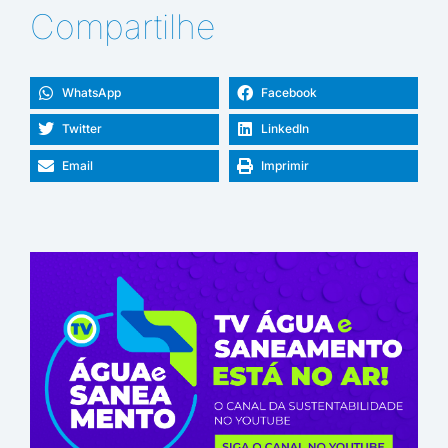
Compartilhe
WhatsApp
Facebook
Twitter
LinkedIn
Email
Imprimir