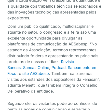
que a cada edição vem crescendo a quantidade e
a qualidade dos trabalhos técnicos selecionados e
das inovações tecnológicas apresentadas pelos
expositores.
Com um público qualificado, multidisciplinar e
atuante no setor, o congresso e a feira são uma
excelente oportunidade para divulgar as
plataformas de comunicação da AESabesp. “No
estande da Associação, teremos representantes
distribuindo folders e apresentando os principais
produtos de nossas mídias:
Revista
Saneas
,
Saneas Online
,
Podcast Saneamento em
Foco
, e
site AESabesp
. Também realizaremos
visitas aos estandes dos expositores da Fenasan”,
adianta Menetti, que também integra o Conselho
Deliberativo da entidade.
Segundo ele, os visitantes poderão conhecer de
perto as ações de comunicação e estreitar o