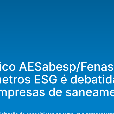
nico AESabesp/Fenas
etros ESG é debatid
empresas de saneam