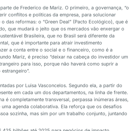
parte de Frederico de Mariz. O primeiro, a governança, “o
rir conflitos e políticas da empresa, para solucionar
o das reformas: o “Green Deal” (Pacto Ecológico), que é
do, que mudará o jeito que os mercados vão enxergar o
entável Brasileira, que no Brasil será diferente da
tal, que é importante para atrair investimento
zer a conta entre o social e o financeiro, como é a
gundo Mariz, é preciso “deixar na cabeça do investidor um
strangeiro para isso, porque não haverá como suprir a
 estrangeiro”.
tadas por Luisa Vasconcelos. Segundo ela, a partir do
esente em cada um dos departamentos, na linha de frente.
ma é completamente transversal, perpassa inúmeras áreas,
 uma agenda colaborativa. Ela reforça que os desafios
oa sozinha, mas sim por um trabalho conjunto, juntando
$ 425 bilhões até 2025 para negócios de impacto