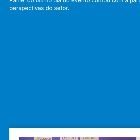
Painel do último dia do evento contou com a par
perspectivas do setor.