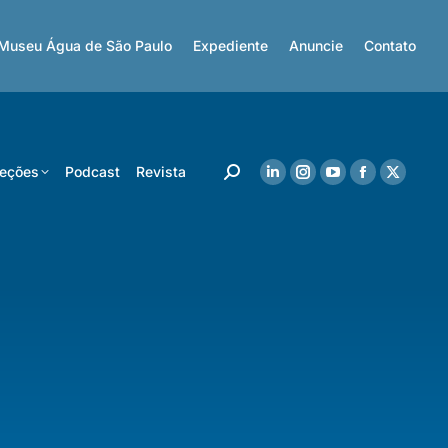
Museu Água de São Paulo
Expediente
Anuncie
Contato
eções
Podcast
Revista