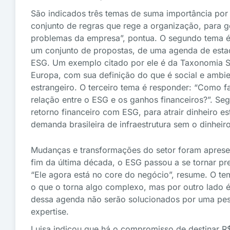
São indicados três temas de suma importância por 
conjunto de regras que rege a organização, para ge
problemas da empresa”, pontua. O segundo tema é 
um conjunto de propostas, de uma agenda de esta
ESG. Um exemplo citado por ele é da Taxonomia Sust
Europa, com sua definição do que é social e ambien
estrangeiro. O terceiro tema é responder: “Como fa
relação entre o ESG e os ganhos financeiros?”. Se
retorno financeiro com ESG, para atrair dinheiro e
demanda brasileira de infraestrutura sem o dinheiro
Mudanças e transformações do setor foram apresen
fim da última década, o ESG passou a se tornar pr
“Ele agora está no core do negócio”, resume. O te
o que o torna algo complexo, mas por outro lado é
dessa agenda não serão solucionados por uma pess
expertise.
Luisa indicou que há o compromisso de destinar R