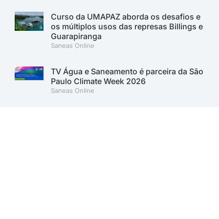
Curso da UMAPAZ aborda os desafios e
os múltiplos usos das represas Billings e
Guarapiranga
Saneas Online
TV Água e Saneamento é parceira da São
Paulo Climate Week 2026
Saneas Online
Fenasan 2026 apresenta a Grand Arena
Aqua, nova plataforma de competições
Saneas Online
Fenasan 2026: AESabesp marca
presença no Carbon Free Summit e
reforça compromisso com a
sustentabilidade
Saneas Online