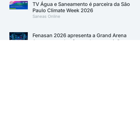
TV Água e Saneamento é parceira da São
Paulo Climate Week 2026
Saneas Online
Fenasan 2026 apresenta a Grand Arena
Aqua, nova plataforma de competições
Saneas Online
Fenasan 2026: AESabesp marca
presença no Carbon Free Summit e
reforça compromisso com a
sustentabilidade
Saneas Online
Sabesp lança 1º Programa de Inovação
Aberta para desenvolver soluções para o
saneamento. Inscrições vão até 11 de
agosto
Saneas Online