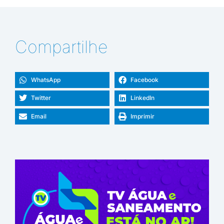
Compartilhe
WhatsApp
Facebook
Twitter
LinkedIn
Email
Imprimir