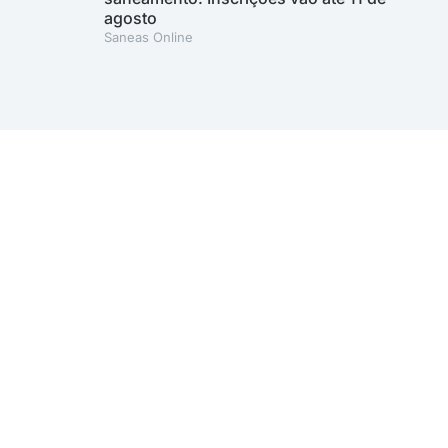
agosto
Saneas Online
A AESabesp é uma entidade alinhada aos Objetivos de
Desenvolvimento Sustentável.