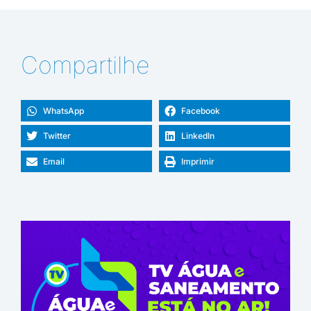
Compartilhe
WhatsApp
Facebook
Twitter
LinkedIn
Email
Imprimir