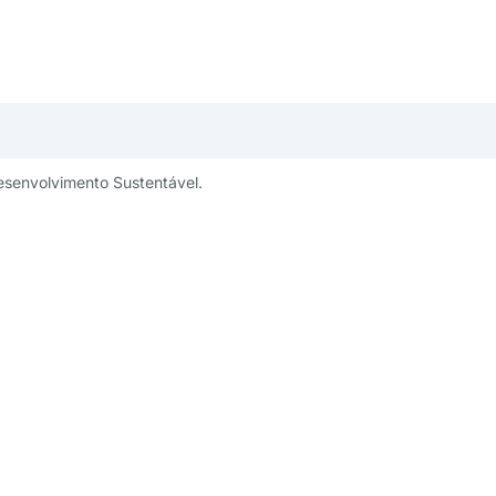
esenvolvimento Sustentável.
publicidade:
Um projeto:
ng@aesabesp.org.br
– 11 3263 0484