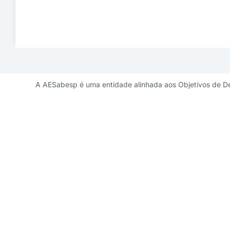
A AESabesp é uma entidade alinhada aos Objetivos de D
Contato de 
diretoriademarketi
11 3141 9041 