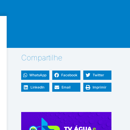
Compartilhe
WhatsApp
Facebook
Twitter
LinkedIn
Email
Imprimir