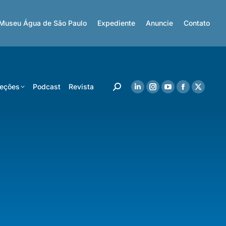
Museu Água de São Paulo
Expediente
Anuncie
Contato
eções
Podcast
Revista