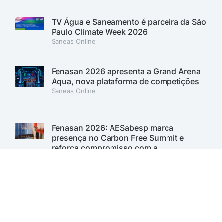
TV Água e Saneamento é parceira da São
Paulo Climate Week 2026
Saneas Online
Fenasan 2026 apresenta a Grand Arena
Aqua, nova plataforma de competições
Saneas Online
Fenasan 2026: AESabesp marca
presença no Carbon Free Summit e
reforça compromisso com a
sustentabilidade
Saneas Online
Sabesp lança 1º Programa de Inovação
Aberta para desenvolver soluções para o
saneamento. Inscrições vão até 11 de
agosto