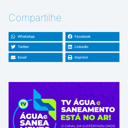
Compartilhe
WhatsApp
Facebook
Twitter
LinkedIn
Email
Imprimir