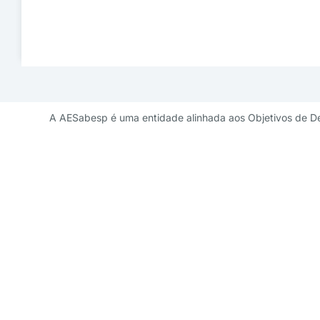
A AESabesp é uma entidade alinhada aos Objetivos de D
Contato de 
diretoriademarketi
11 3141 9041 