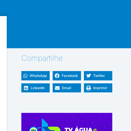
Compartilhe
WhatsApp
Facebook
Twitter
LinkedIn
Email
Imprimir