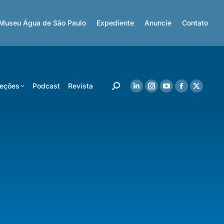
Museu Água de São Paulo
Expediente
Anuncie
Contato
eções
Podcast
Revista