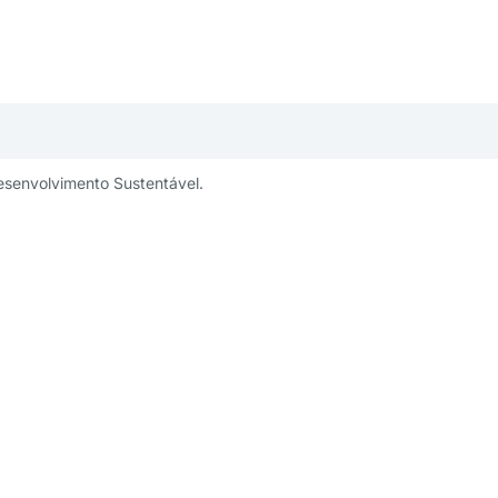
esenvolvimento Sustentável.
publicidade:
Um projeto:
ng@aesabesp.org.br
– 11 3263 0484