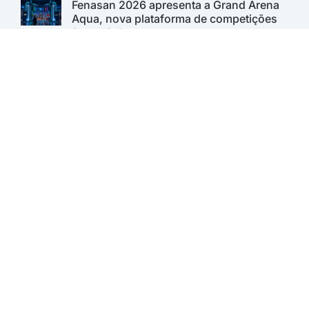
Fenasan 2026 apresenta a Grand Arena
Aqua, nova plataforma de competições
Saneas Online
Fenasan 2026: AESabesp marca
presença no Carbon Free Summit e
reforça compromisso com a
sustentabilidade
Saneas Online
Sabesp lança 1º Programa de Inovação
Aberta para desenvolver soluções para o
saneamento. Inscrições vão até 11 de
agosto
Saneas Online