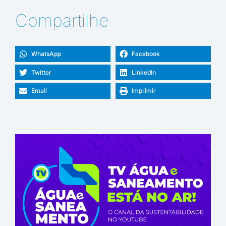
Compartilhe
WhatsApp
Facebook
Twitter
LinkedIn
Email
Imprimir