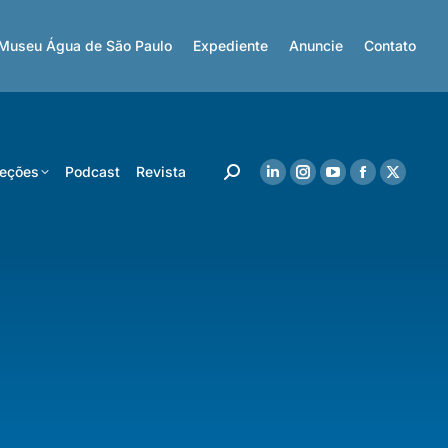
Museu Água de São Paulo
Expediente
Anuncie
Contato
eções
Podcast
Revista