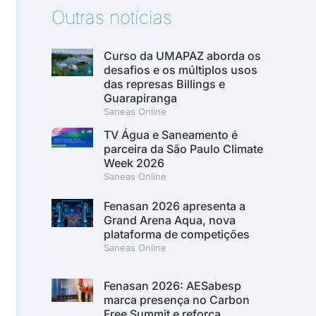
Outras notícias
Curso da UMAPAZ aborda os
desafios e os múltiplos usos
das represas Billings e
Guarapiranga
Saneas Online
TV Água e Saneamento é
parceira da São Paulo Climate
Week 2026
Saneas Online
Fenasan 2026 apresenta a
Grand Arena Aqua, nova
plataforma de competições
Saneas Online
Fenasan 2026: AESabesp
marca presença no Carbon
Free Summit e reforça