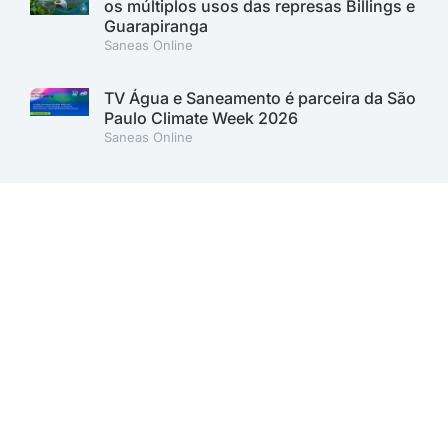
os múltiplos usos das represas Billings e
Guarapiranga
Saneas Online
TV Água e Saneamento é parceira da São
Paulo Climate Week 2026
Saneas Online
Fenasan 2026 apresenta a Grand Arena
Aqua, nova plataforma de competições
Saneas Online
Fenasan 2026: AESabesp marca
presença no Carbon Free Summit e
reforça compromisso com a
sustentabilidade
Saneas Online
Sabesp lança 1º Programa de Inovação
Aberta para desenvolver soluções para o