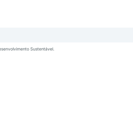
esenvolvimento Sustentável.
publicidade:
Um projeto:
ng@aesabesp.org.br
– 11 3263 0484