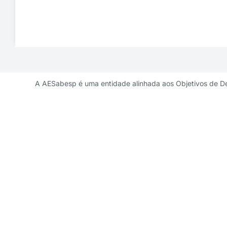
A AESabesp é uma entidade alinhada aos Objetivos de D
Contato de 
diretoriademarketi
11 3141 9041 