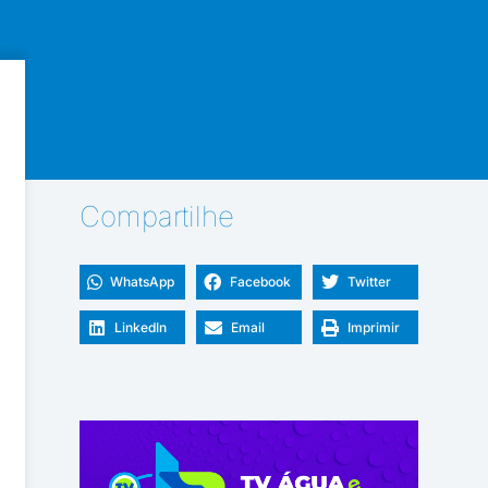
Compartilhe
WhatsApp
Facebook
Twitter
LinkedIn
Email
Imprimir