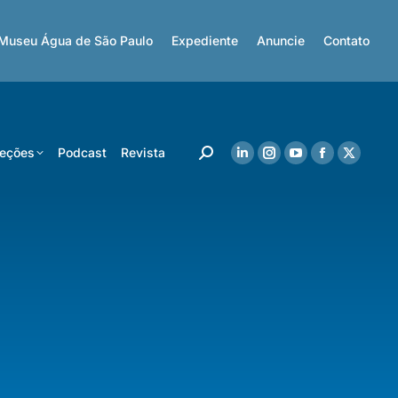
Museu Água de São Paulo
Expediente
Anuncie
Contato
eções
Podcast
Revista