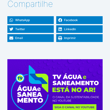
Compartilhe
WhatsApp
Facebook
Twitter
LinkedIn
Email
Imprimir