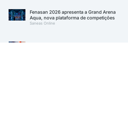
Fenasan 2026 apresenta a Grand Arena
Aqua, nova plataforma de competições
Saneas Online
Fenasan 2026: AESabesp marca
presença no Carbon Free Summit e
reforça compromisso com a
sustentabilidade
Saneas Online
Sabesp lança 1º Programa de Inovação
Aberta para desenvolver soluções para o
saneamento. Inscrições vão até 11 de
agosto
Saneas Online