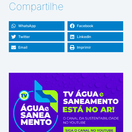
Compartilhe
WhatsApp
Facebook
Twitter
LinkedIn
Email
Imprimir