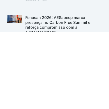
Fenasan 2026: AESabesp marca
presença no Carbon Free Summit e
reforça compromisso com a
sustentabilidade
Saneas Online
Sabesp lança 1º Programa de Inovação
Aberta para desenvolver soluções para o
saneamento. Inscrições vão até 11 de
agosto
Saneas Online
A AESabesp é uma entidade alinhada aos Objetivos de
Desenvolvimento Sustentável.