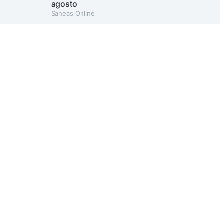
agosto
Saneas Online
A AESabesp é uma entidade alinhada aos Objetivos de
Desenvolvimento Sustentável.