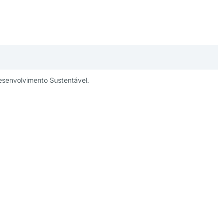
esenvolvimento Sustentável.
publicidade:
Um projeto:
ng@aesabesp.org.br
– 11 3263 0484