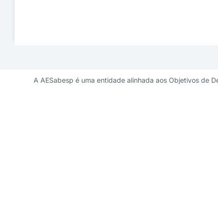
A AESabesp é uma entidade alinhada aos Objetivos de D
Contato de 
diretoriademarketi
11 3141 9041 