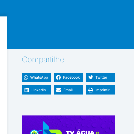
Compartilhe
WhatsApp
Facebook
Twitter
LinkedIn
Email
Imprimir