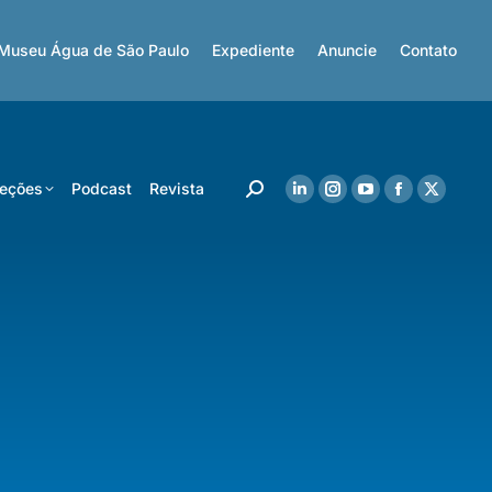
Museu Água de São Paulo
Expediente
Anuncie
Contato
eções
Podcast
Revista