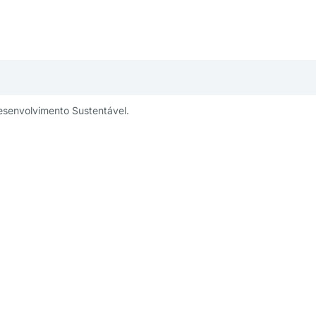
esenvolvimento Sustentável.
publicidade:
Um projeto:
ng@aesabesp.org.br
– 11 3263 0484