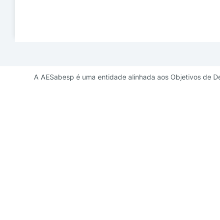
A AESabesp é uma entidade alinhada aos Objetivos de D
Contato de 
diretoriademarketi
11 3141 9041 