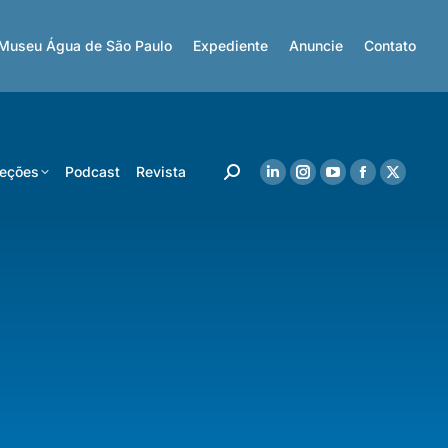
Museu Água de São Paulo
Expediente
Anuncie
Contato
eções
Podcast
Revista