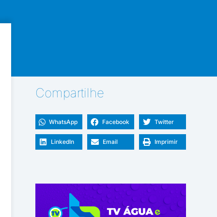
Compartilhe
WhatsApp
Facebook
Twitter
LinkedIn
Email
Imprimir