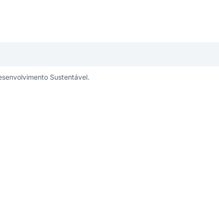
esenvolvimento Sustentável.
publicidade:
Um projeto:
ng@aesabesp.org.br
– 11 3263 0484