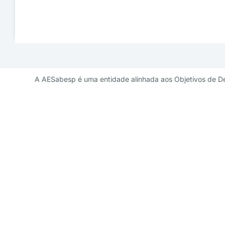
A AESabesp é uma entidade alinhada aos Objetivos de D
Contato de 
diretoriademarketi
11 3141 9041 