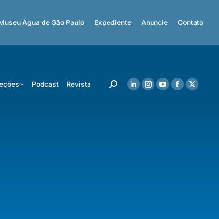
Museu Água de São Paulo
Expediente
Anuncie
Contato
eções
Podcast
Revista