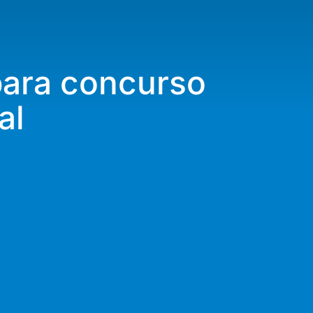
para concurso
al