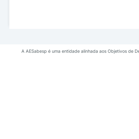
A AESabesp é uma entidade alinhada aos Objetivos de D
Contato de 
diretoriademarketi
11 3141 9041 