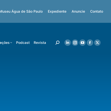
Museu Água de São Paulo
Expediente
Anuncie
Contato
eções
Podcast
Revista