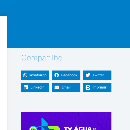
Compartilhe
WhatsApp
Facebook
Twitter
LinkedIn
Email
Imprimir