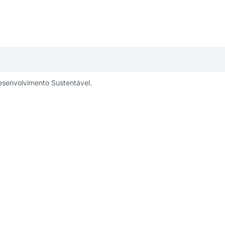
esenvolvimento Sustentável.
publicidade:
Um projeto:
ng@aesabesp.org.br
– 11 3263 0484