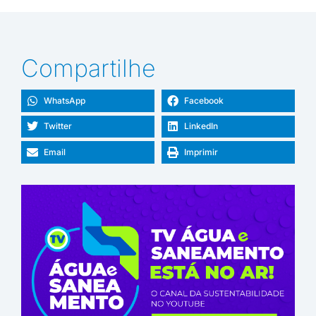
Compartilhe
WhatsApp
Facebook
Twitter
LinkedIn
Email
Imprimir