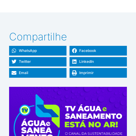
Compartilhe
WhatsApp
Facebook
Twitter
LinkedIn
Email
Imprimir