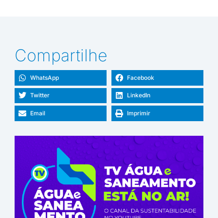
Compartilhe
WhatsApp
Facebook
Twitter
LinkedIn
Email
Imprimir