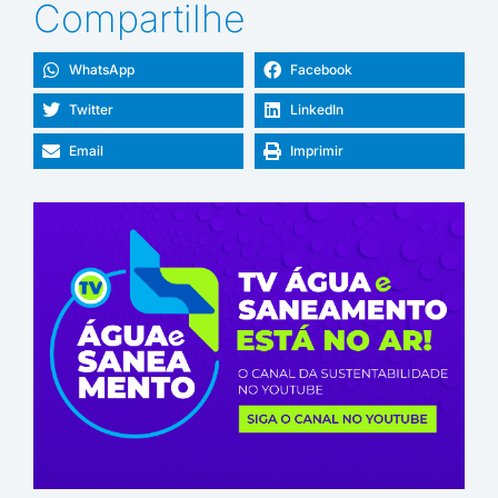
Compartilhe
WhatsApp
Facebook
Twitter
LinkedIn
Email
Imprimir