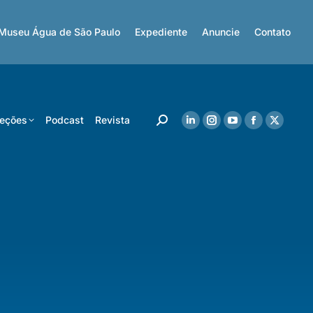
Museu Água de São Paulo
Expediente
Anuncie
Contato
eções
Podcast
Revista