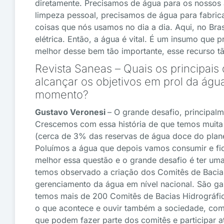
diretamente. Precisamos de água para os nossos 
limpeza pessoal, precisamos de água para fabrica
coisas que nós usamos no dia a dia. Aqui, no Bras
elétrica. Então, a água é vital. É um insumo que 
melhor desse bem tão importante, esse recurso tão
Revista Saneas – Quais os principais
alcançar os objetivos em prol da águ
momento?
Gustavo Veronesi
– O grande desafio, principalm
Crescemos com essa história de que temos muita 
(cerca de 3% das reservas de água doce do plane
Poluímos a água que depois vamos consumir e fica
melhor essa questão e o grande desafio é ter u
temos observado a criação dos Comitês de Bacias 
gerenciamento da água em nível nacional. São g
temos mais de 200 Comitês de Bacias Hidrográfica
o que acontece e ouvir também a sociedade, comp
que podem fazer parte dos comitês e participar 