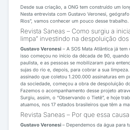
Desde sua criação, a ONG tem construído um lon
Nesta entrevista com Gustavo Veronesi, geógrafo
Rios”, vamos conhecer um pouco desse trabalho. 
Revista Saneas – Como surgiu a inici
limpa” investindo na despoluição dos 
Gustavo Veronesi
– A SOS Mata Atlântica já tem 
isso começou no início da década de 90, quando u
paulista, e as pessoas se mobilizaram para ente
sujas do rio e, depois, para cobrar a sua limpez
assinado que coletou 1.200.000 assinaturas em pr
da sociedade, começou a obra de despoluição do r
Fazemos o acompanhamento desse projeto atravé
Surgiu, assim, o “Observando o Tietê”, e hoje t
atuamos, nos 17 estados brasileiros que têm a mat
Revista Saneas – Por que essa causa
Gustavo Veronesi
– Dependemos da água para tu