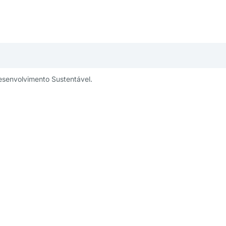
esenvolvimento Sustentável.
publicidade:
Um projeto:
ng@aesabesp.org.br
– 11 3263 0484