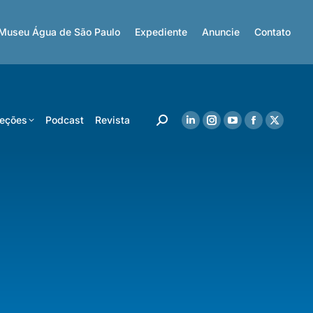
Museu Água de São Paulo
Expediente
Anuncie
Contato
eções
Podcast
Revista