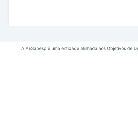
A AESabesp é uma entidade alinhada aos Objetivos de D
Contato de 
diretoriademarketi
11 3141 9041 