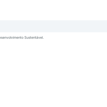
esenvolvimento Sustentável.
publicidade:
Um projeto:
ng@aesabesp.org.br
– 11 3263 0484