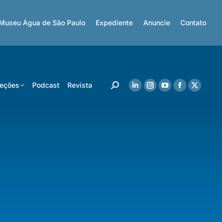
Museu Água de São Paulo
Expediente
Anuncie
Contato
eções
Podcast
Revista