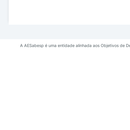
A AESabesp é uma entidade alinhada aos Objetivos de D
Contato de 
diretoriademarketi
11 3141 9041 