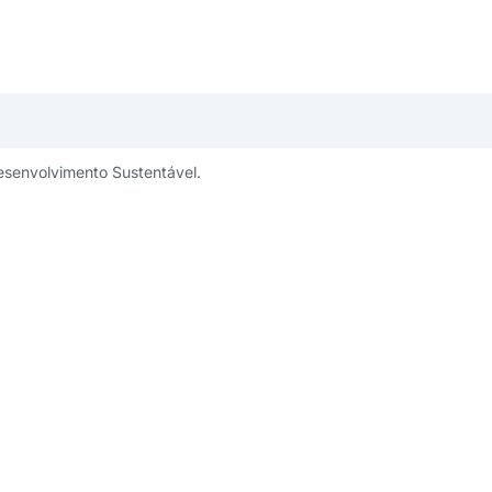
esenvolvimento Sustentável.
publicidade:
Um projeto:
ng@aesabesp.org.br
– 11 3263 0484