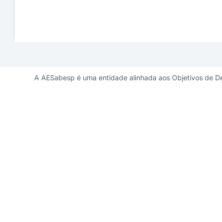
A AESabesp é uma entidade alinhada aos Objetivos de D
Contato de 
diretoriademarketi
11 3141 9041 