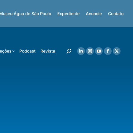
Museu Água de São Paulo
Expediente
Anuncie
Contato
eções
Podcast
Revista