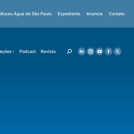
Museu Água de São Paulo
Expediente
Anuncie
Contato
eções
Podcast
Revista