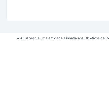
A AESabesp é uma entidade alinhada aos Objetivos de D
Contato de 
diretoriademarketi
11 3141 9041 