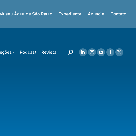
Museu Água de São Paulo
Expediente
Anuncie
Contato
eções
Podcast
Revista