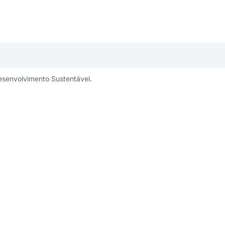
esenvolvimento Sustentável.
publicidade:
Um projeto:
ng@aesabesp.org.br
– 11 3263 0484