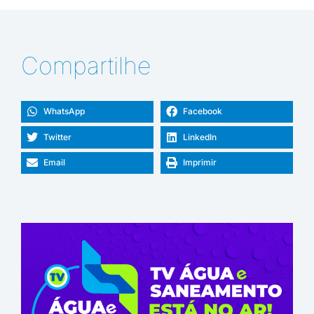
Compartilhe
WhatsApp
Facebook
Twitter
LinkedIn
Email
Imprimir