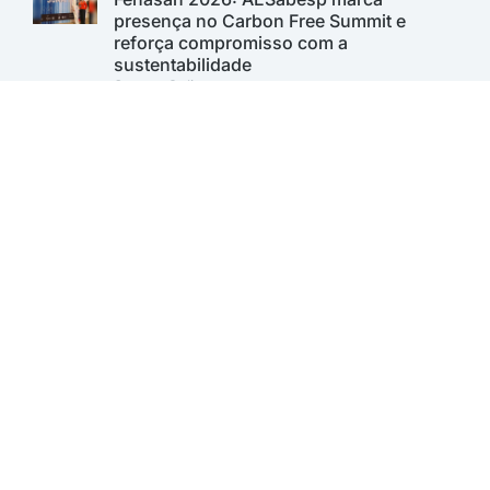
presença no Carbon Free Summit e
reforça compromisso com a
sustentabilidade
Saneas Online
Sabesp lança 1º Programa de Inovação
Aberta para desenvolver soluções para o
saneamento. Inscrições vão até 11 de
agosto
Saneas Online
A AESabesp é uma entidade alinhada aos Objetivos de
Desenvolvimento Sustentável.