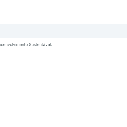
esenvolvimento Sustentável.
publicidade:
Um projeto:
ng@aesabesp.org.br
– 11 3263 0484