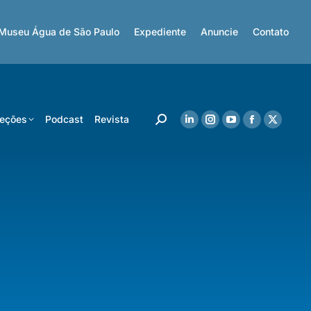
Museu Água de São Paulo
Expediente
Anuncie
Contato
eções
Podcast
Revista