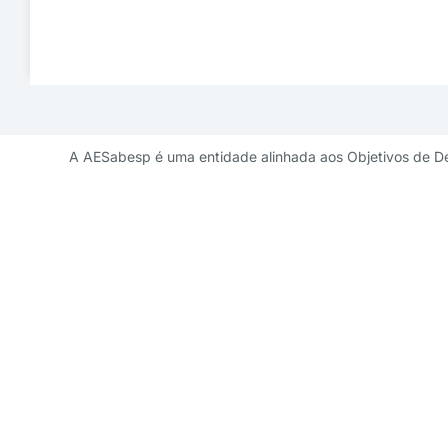
A AESabesp é uma entidade alinhada aos Objetivos de D
Contato de 
diretoriademarketi
11 3141 9041 