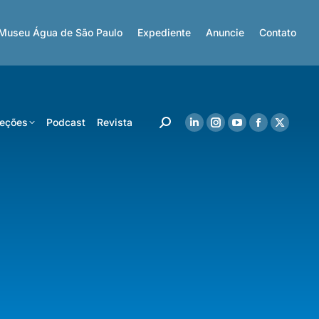
Museu Água de São Paulo
Expediente
Anuncie
Contato
eções
Podcast
Revista