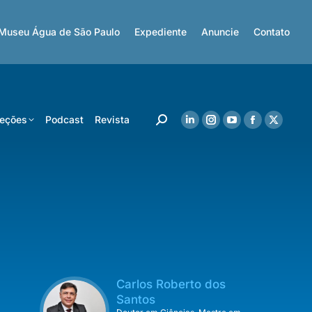
Museu Água de São Paulo
Expediente
Anuncie
Contato
eções
Podcast
Revista
Carlos Roberto dos
Santos