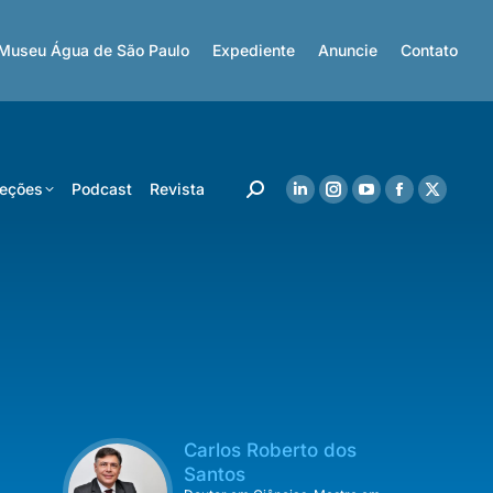
Museu Água de São Paulo
Expediente
Anuncie
Contato
eções
Podcast
Revista
Carlos Roberto dos
Santos