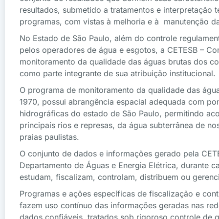
resultados, submetido a tratamentos e interpretação t
programas, com vistas à melhoria e à manutenção da
No Estado de São Paulo, além do controle regulame
pelos operadores de água e esgotos, a CETESB – Com
monitoramento da qualidade das águas brutas dos cor
como parte integrante de sua atribuição institucional.
O programa de monitoramento da qualidade das águ
1970, possui abrangência espacial adequada com pon
hidrográficas do estado de São Paulo, permitindo ac
principais rios e represas, da água subterrânea de no
praias paulistas.
O conjunto de dados e informações gerado pela CET
Departamento de Águas e Energia Elétrica, durante ca
estudam, fiscalizam, controlam, distribuem ou gerenc
Programas e ações específicas de fiscalização e cont
fazem uso contínuo das informações geradas nas re
dados confiáveis, tratados sob rigoroso controle de 