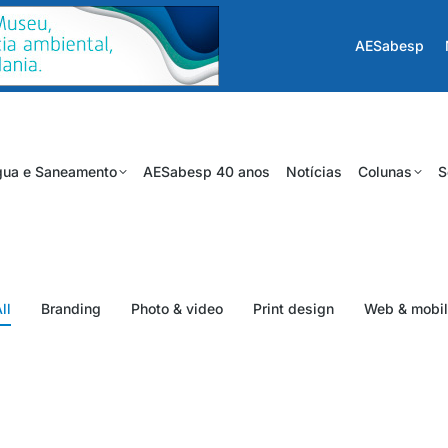
AESabesp
ua e Saneamento
AESabesp 40 anos
Notícias
Colunas
S
ll
Branding
Photo & video
Print design
Web & mobil