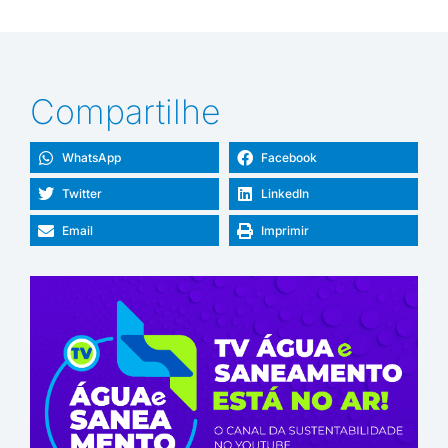
Compartilhe
WhatsApp
Facebook
Twitter
LinkedIn
Email
Imprimir