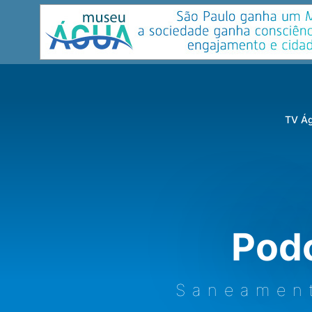
TV Ág
Pod
Saneamen