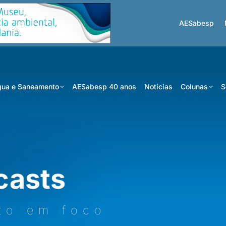
AESabesp
ua e Saneamento
AESabesp 40 anos
Notícias
Colunas
S
casts
to em foco