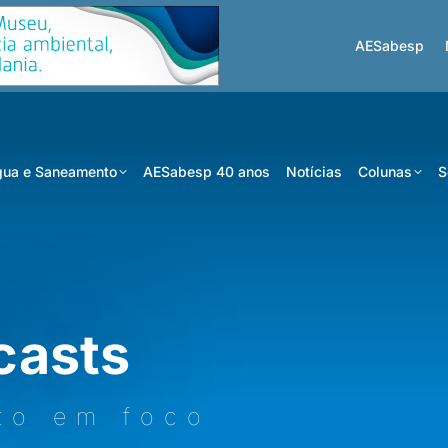
AESabesp
ua e Saneamento
AESabesp 40 anos
Notícias
Colunas
S
casts
to em foco