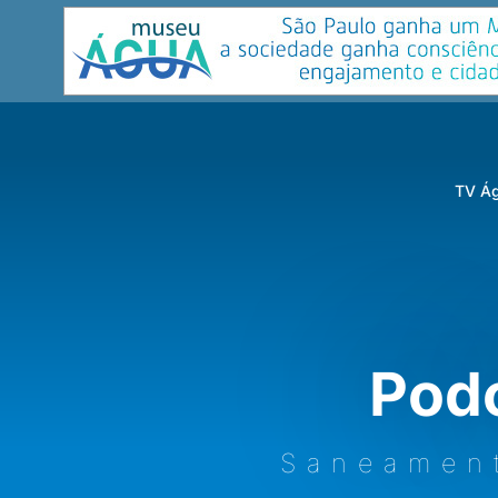
TV Ág
Pod
Saneamen