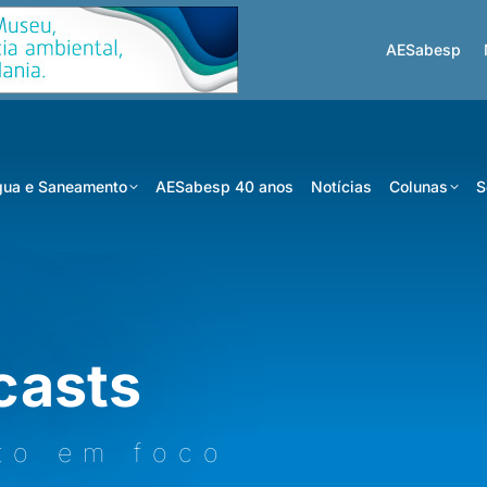
AESabesp
ua e Saneamento
AESabesp 40 anos
Notícias
Colunas
S
casts
to em foco