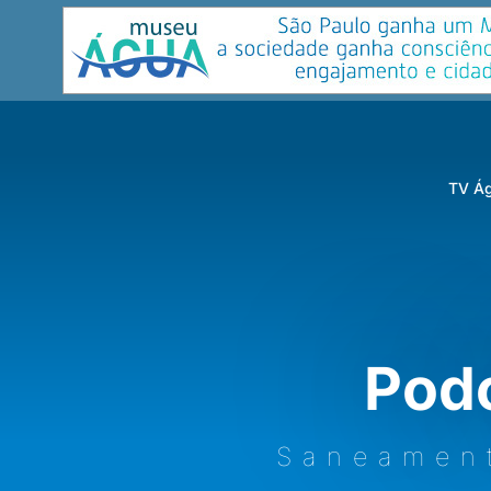
TV Ág
Pod
Saneamen