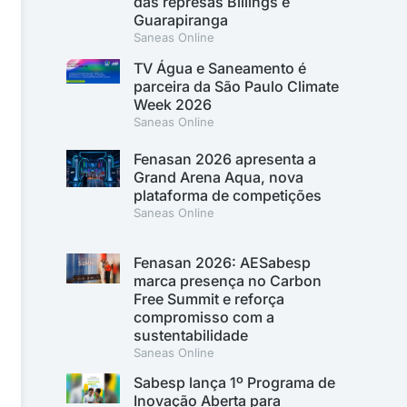
das represas Billings e
Guarapiranga
Saneas Online
TV Água e Saneamento é
parceira da São Paulo Climate
Week 2026
Saneas Online
Fenasan 2026 apresenta a
Grand Arena Aqua, nova
plataforma de competições
Saneas Online
Fenasan 2026: AESabesp
marca presença no Carbon
Free Summit e reforça
compromisso com a
sustentabilidade
Saneas Online
Sabesp lança 1º Programa de
Inovação Aberta para