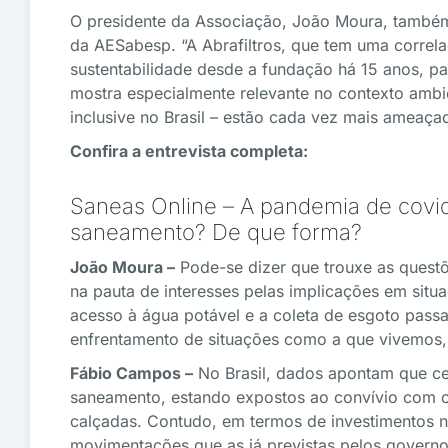
O presidente da Associação, João Moura, também
da AESabesp. “A Abrafiltros, que tem uma correl
sustentabilidade desde a fundação há 15 anos, pa
mostra especialmente relevante no contexto ambie
inclusive no Brasil – estão cada vez mais ameaçad
Confira a entrevista completa:
Saneas Online – A pandemia de covid
saneamento? De que forma?
João Moura –
Pode-se dizer que trouxe as quest
na pauta de interesses pelas implicações em sit
acesso à água potável e a coleta de esgoto pass
enfrentamento de situações como a que vivemos,
Fábio Campos –
No Brasil, dados apontam que c
saneamento, estando expostos ao convívio com o 
calçadas. Contudo, em termos de investimentos n
movimentações que as já previstas pelos governo