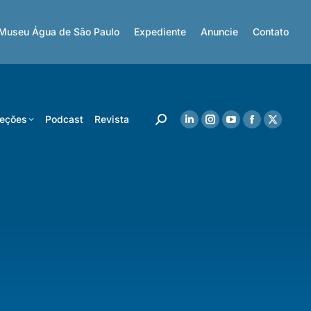
Museu Água de São Paulo
Expediente
Anuncie
Contato
eções
Podcast
Revista