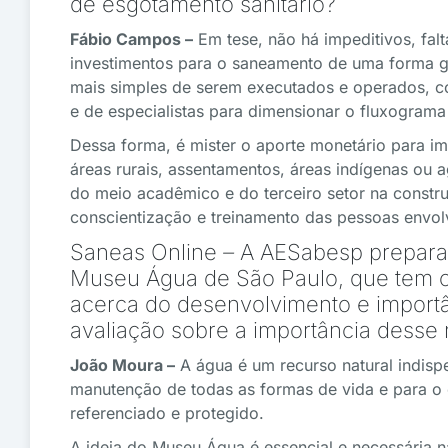
de esgotamento sanitário?
Fábio Campos –
Em tese, não há impeditivos, fa
investimentos para o saneamento de uma forma ge
mais simples de serem executados e operados, 
e de especialistas para dimensionar o fluxogram
Dessa forma, é mister o aporte monetário para 
áreas rurais, assentamentos, áreas indígenas ou
do meio acadêmico e do terceiro setor na constr
conscientização e treinamento das pessoas envol
Saneas Online
–
A AESabesp prepara
Museu Água de São Paulo, que tem o 
acerca do desenvolvimento e import
avaliação sobre a importância desse
João Moura –
A água é um recurso natural indisp
manutenção de todas as formas de vida e para o 
referenciado e protegido.
A ideia do Museu Água é essencial e necessária n