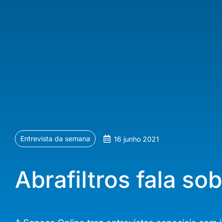
Entrevista da semana
16 junho 2021
Abrafiltros fala s