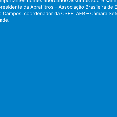
m importantes nomes abordando assuntos sobre sane
idente da Abrafiltros – Associação Brasileira de E
bio Campos, coordenador da CSFETAER – Câmara Setor
ade.