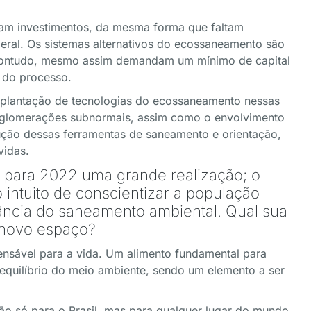
ltam investimentos, da mesma forma que faltam
ral. Os sistemas alternativos do ecossaneamento são
contudo, mesmo assim demandam um mínimo de capital
a do processo.
implantação de tecnologias do ecossaneamento nessas
 aglomerações subnormais, assim como o envolvimento
ução dessas ferramentas de saneamento e orientação,
vidas.
 para 2022 uma grande realização; o
intuito de conscientizar a população
ância do saneamento ambiental. Qual sua
 novo espaço?
ensável para a vida. Um alimento fundamental para
equilíbrio do meio ambiente, sendo um elemento a ser
ão só para o Brasil, mas para qualquer lugar do mundo.